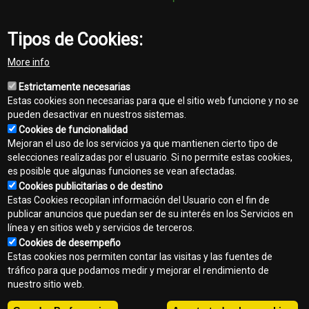
la misma forma,
nunca más… Soluciones tecnológicas para administrar la
operación de los equipos en TIEMPO REAL, sin tener que estar en
Tipos de Cookies:
el lugar de trabajo.
Leer más
More info
Estrictamente necesarias
Estas cookies son necesarias para que el sitio web funcione y no se
pueden desactivar en nuestros sistemas.
Cookies de funcionalidad
Mejoran el uso de los servicios ya que mantienen cierto tipo de
selecciones realizadas por el usuario. Si no permite estas cookies,
es posible que algunas funciones se vean afectadas.
Cookies publicitarias o de destino
Contacto
Estas Cookies recopilan información del Usuario con el fin de
Footer
publicar anuncios que puedan ser de su interés en los Servicios en
Mapa del sitio
línea y en sitios web y servicios de terceros.
menu
Cookies de desempeño
Normas de privacidad
Estas cookies nos permiten contar las visitas y las fuentes de
tráfico para que podamos medir y mejorar el rendimiento de
Aviso legal
nuestro sitio web.
Copyright © 2026 - Interagrovial S.A.. Todos los derechos reservados.