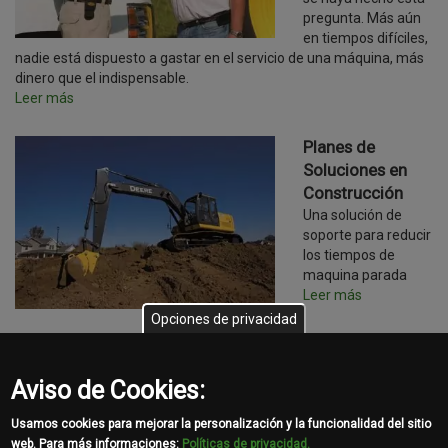
pregunta. Más aún
en tiempos difíciles,
nadie está dispuesto a gastar en el servicio de una máquina, más
dinero que el indispensable.
Leer más
Planes de
Soluciones en
Construcción
Una solución de
soporte para reducir
los tiempos de
maquina parada
Leer más
Opciones de privacidad
Control de
equipos en
Aviso de Cookies:
tiempo real
No volverá a ver su
Usamos cookies para mejorar la personalización y la funcionalidad del sitio
flota de equipos de
web. Para más informaciones:
Políticas de privacidad.