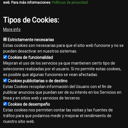
Interagrovial ó al Tel. 2315 00 00
web. Para más informaciones:
Políticas de privacidad.
Tipos de Cookies:
More info
Share
Estrictamente necesarias
Facebook
Twitter
Email
Estas cookies son necesarias para que el sitio web funcione y no se
pueden desactivar en nuestros sistemas.
Cookies de funcionalidad
Mejoran el uso de los servicios ya que mantienen cierto tipo de
selecciones realizadas por el usuario. Si no permite estas cookies,
es posible que algunas funciones se vean afectadas.
Cookies publicitarias o de destino
Contacto
Estas Cookies recopilan información del Usuario con el fin de
Footer
publicar anuncios que puedan ser de su interés en los Servicios en
Mapa del sitio
línea y en sitios web y servicios de terceros.
menu
Cookies de desempeño
Normas de privacidad
Estas cookies nos permiten contar las visitas y las fuentes de
tráfico para que podamos medir y mejorar el rendimiento de
Aviso legal
nuestro sitio web.
Copyright © 2026 - Interagrovial S.A.. Todos los derechos reservados.