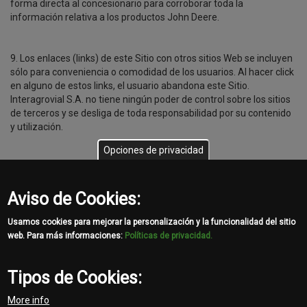
forma directa al concesionario para corroborar toda la
información relativa a los productos John Deere.
9. Los enlaces (links) de este Sitio con otros sitios Web se incluyen
sólo para conveniencia o comodidad de los usuarios. Al hacer click
en alguno de estos links, el usuario abandona este Sitio.
Interagrovial S.A. no tiene ningún poder de control sobre los sitios
de terceros y se desliga de toda responsabilidad por su contenido
y utilización.
Opciones de privacidad
10. Los usuarios de este Sitio deberán abstenerse de introducir en
el Sitio o enviar por correo electrónico o de cualquier otra forma
Aviso de Cookies:
transmitir, información contraria a la ley o en perjuicio de terceros.
Usamos cookies para mejorar la personalización y la funcionalidad del sitio
11. El símbolo del ciervo que salta, los colores verde y amarillo
web. Para más informaciones:
Políticas de privacidad.
propios de la marca y el nombre John Deere, son marcas
registradas a nombre de Deere & Company.
Tipos de Cookies:
More info
Share