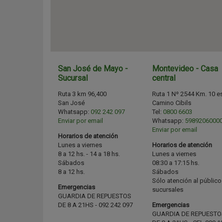
San José de Mayo -
Montevideo - Casa
Sucursal
central
Ruta 3 km 96,400
Ruta 1 Nº 2544 Km. 10 e
San José
Camino Cibils
Whatsapp:
092 242 097
Tel:
0800 6603
Enviar por email
Whatsapp:
5989206000
Enviar por email
Horarios de atención
Lunes a viernes
Horarios de atención
8 a 12 hs. - 14 a 18 hs.
Lunes a viernes
Sábados
08:30 a 17:15 hs.
8 a 12 hs.
Sábados
Sólo atención al público
Emergencias
sucursales
GUARDIA DE REPUESTOS
DE 8 A 21HS - 092 242 097
Emergencias
GUARDIA DE REPUESTO