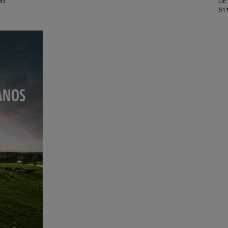
83
DE 
51