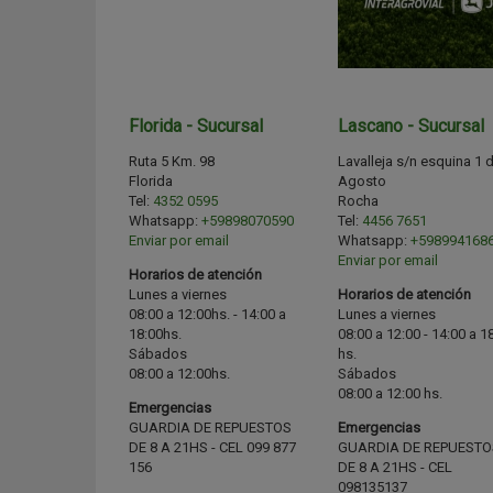
Florida - Sucursal
Lascano - Sucursal
Ruta 5 Km. 98
Lavalleja s/n esquina 1 
Florida
Agosto
Tel:
4352 0595
Rocha
Whatsapp:
+59898070590
Tel:
4456 7651
Enviar por email
Whatsapp:
+598994168
Enviar por email
Horarios de atención
Lunes a viernes
Horarios de atención
08:00 a 12:00hs. - 14:00 a
Lunes a viernes
18:00hs.
08:00 a 12:00 - 14:00 a 1
Sábados
hs.
08:00 a 12:00hs.
Sábados
08:00 a 12:00 hs.
Emergencias
GUARDIA DE REPUESTOS
Emergencias
DE 8 A 21HS - CEL 099 877
GUARDIA DE REPUESTO
156
DE 8 A 21HS - CEL
098135137