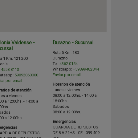
lonia Valdense -
Durazno - Sucursal
cursal
Ruta 5 Km. 180
Durazno
a 1 Km. 121.200
Tel:
4362 0154
onia
Whatsapp:
+59899482844
:
4558 8113
Enviar por email
atsapp:
59892060000
iar por email
Horarios de atención
Lunes a viernes
arios de atención
08:00 a 12:00hs. - 14:00 a
es a viernes
18:00hs.
00 a 12:00hs. - 14:00 a
Sábados
00hs.
08:00 a 12:00hs.
bados
00 a 12:00hs.
Emergencias
GUARDIA DE REPUESTOS
ergencias
DE 8 A 21HS - CEL 099 409
ARDIA DE REPUESTOS