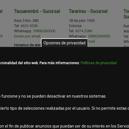
al
Tacuarembó - Sucursal
Tarariras - Sucursal
To
Su
Ruta 5 Km. 385
18 de julio 1955
Tel:
4633 9558
Colonia
Rut
Whatsapp:
59892060000
Tel:
4574 2086
Art
76
Enviar por email
Whatsapp:
59892060000
Tel
Enviar por email
Wh
Opciones de privacidad
Horarios de atención
Env
Lunes a viernes
Horarios de atención
08:00 a 12:00 - 14:00 a 18:00
Lunes a viernes
Hor
8:00
hs.
08:00 a 12:00 - 14:00 a 18:00
Lun
ncionalidad del sitio web. Para más informaciones:
Políticas de privacidad.
Sábados
hs.
08:
08:00 a 12:00 hs.
Sábados
hs.
08:00 a 12:00 hs.
Sá
Emergencias
08:
GUARDIA DE REPUESTOS
Emergencias
S
DE 8 A 21 HS - CEL 092 104
GUARDIA DE REPUESTOS
Em
470
143
DE 8 A 21 HS - CEL 099 216
GU
b funcione y no se pueden desactivar en nuestros sistemas.
019
DE 
83
ierto tipo de selecciones realizadas por el usuario. Si no permite estas
 el fin de publicar anuncios que puedan ser de su interés en los Servicio