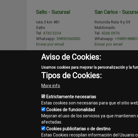
Salto - Sucursal
San Carlos - Sucurs
ruta 3 km 481
Rotonda Ruta 9 y 39
Salto
Maldonado
Tel:
4730 3234
Tel:
4266 0976
Whatsapp:
59892060000
Whatsapp:
+598918880
Enviar por email
Enviar por email
Horarios de atención
Horarios de atención
Aviso de Cookies:
Lunes a viernes
Lunes a viernes
08:00 a 12:00 - 14:00 a 18:00
08:00 a 12:00 - 14:00 a 1
Usamos cookies para mejorar la personalización y la fu
hs.
hs.
Tipos de Cookies:
Sábados
Sábados
08:00 a 12:00 hs.
08:00 a 12:00 hs.
More info
Emergencias
Emergencias
GUARDIA DE REPUESTOS
Estrictamente necesarias
GUARDIA DE REPUESTO
DE 8 A 21 HS - CEL 098 134
DE 8 A 21 HS - CEL: 099 
Estas cookies son necesarias para que el sitio we
139
082
Cookies de funcionalidad
Mejoran el uso de los servicios ya que mantienen c
afectadas.
Cookies publicitarias o de destino
Estas Cookies recopilan información del Usuario con