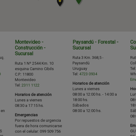
Montevideo -
Paysandú - Forestal -
Co
Construcción -
Sucursal
Su
Sucursal
sq.
Ruta 3 Km. 368,5 -
Rut
Paysandú
Col
Ruta 1 Nº 2544 Km. 10
Uruguay
Tel
esquina Camino Cibils
0
Tel:
4723 0934
Wh
C.P.:
11800
Env
Montevideo
Horarios de atención
Tel:
2311 1122
Lunes a viernes
Hor
08:00 a 12:00 hs. - 14:00 a
Lun
Horarios de atención
18:00 hs.
08:
Lunes a viernes
Sábados
18:
08:30 a 17:15 hs.
 en
08:00 a 12:00 hs.
Sá
Emergencias
08:
Por repuestos de urgencia
Em
fuera de hora comunicarse
S
GU
con el celular: 099 509 756