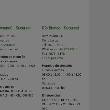
ysandú - Sucursal
Río Branco - Sucursal
a 3 Km. 366
Ruta 26 Km. 86
ysandú
Cerro Largo
:
4720 3693
Tel:
4670 - 5212
iar por email
Whatsapp:
59892060000
Fax:
4675 - 6176
arios de atención
Enviar por email
es a viernes
00 a 12:00 - 14:00 a 18:00
Horarios de atención
Lunes a viernes
bados
08:00 a 12:00 - 14:00 a 18:00
00 a 12:00 hs.
hs.
Sábados
ergencias
08:00 a 12:00 hs.
ARDIA DE REPUESTOS
8 A 21 HS - CEL 098 835
Emergencias
2
GUARDIA DE REPUESTOS
DE 8 A 21 HS - CEL 099 373
930