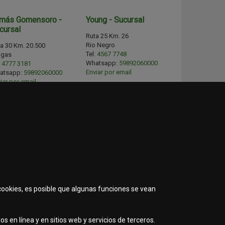
más Gomensoro -
Young - Sucursal
cursal
Ruta 25 Km. 26
Rio Negro
a 30 Km. 20.500
Tel:
4567 7748
igas
Whatsapp:
59892060000
:
4777 3181
Enviar por email
atsapp:
59892060000
iar por email
Horarios de atención
Lunes a viernes
arios de atención
08:00 a 12:00hs. - 14:00 a
es a viernes
18:00 hs.
00 a 12:00 - 14:00 a 18:00
Sábados
08:00 a 12:00 hs.
bados
00 a 12:00 hs.
Emergencias
GUARDIA DE REPUESTOS
ergencias
DE 8 A 21 HS - CEL 098 835
ARDIA DE REPUESTOS
591
8 A 21 HS - CEL : 098
5 589
 cookies, es posible que algunas funciones se vean
s en línea y en sitios web y servicios de terceros.