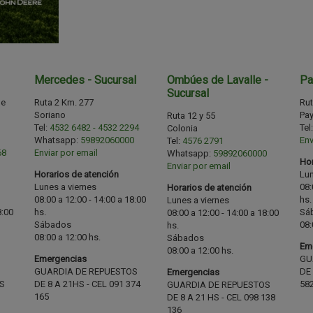
Mercedes - Sucursal
Ombúes de Lavalle -
Pa
Sucursal
de
Ruta 2 Km. 277
Rut
Soriano
Pa
Ruta 12 y 55
Tel:
4532 6482 - 4532 2294
Tel
Colonia
Whatsapp:
59892060000
Env
Tel:
4576 2791
68
Enviar por email
Whatsapp:
59892060000
Hor
Enviar por email
Horarios de atención
Lun
Lunes a viernes
08:
Horarios de atención
08:00 a 12:00 - 14:00 a 18:00
hs.
Lunes a viernes
8:00
hs.
Sá
08:00 a 12:00 - 14:00 a 18:00
Sábados
08:
hs.
08:00 a 12:00 hs.
Sábados
Em
08:00 a 12:00 hs.
Emergencias
GU
GUARDIA DE REPUESTOS
DE 
Emergencias
S
DE 8 A 21HS - CEL 091 374
58
GUARDIA DE REPUESTOS
165
DE 8 A 21 HS - CEL 098 138
136