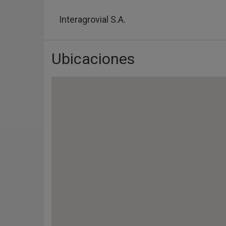
Pasar
al
Interagrovial S.A.
contenido
principal
Ubicaciones