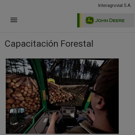
Pasar
Interagrovial S.A.
al
contenido
principal
Capacitación Forestal