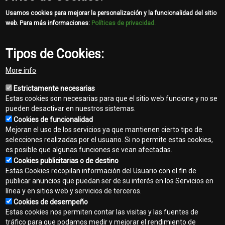
Usamos cookies para mejorar la personalización y la funcionalidad del sitio
Carolina Canabe
web. Para más informaciones:
Políticas de privacidad.
ccanabe@isa.com.uy
Cel. 099 750 201
Tipos de Cookies:
More info
Share
Estrictamente necesarias
Facebook
Twitter
Email
Estas cookies son necesarias para que el sitio web funcione y no se
pueden desactivar en nuestros sistemas.
Cookies de funcionalidad
Mejoran el uso de los servicios ya que mantienen cierto tipo de
selecciones realizadas por el usuario. Si no permite estas cookies,
es posible que algunas funciones se vean afectadas.
Cookies publicitarias o de destino
Contacto
Estas Cookies recopilan información del Usuario con el fin de
Footer
publicar anuncios que puedan ser de su interés en los Servicios en
Mapa del sitio
línea y en sitios web y servicios de terceros.
menu
Cookies de desempeño
Normas de privacidad
Estas cookies nos permiten contar las visitas y las fuentes de
tráfico para que podamos medir y mejorar el rendimiento de