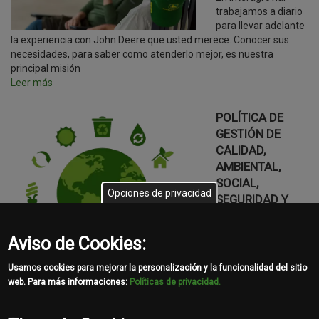
trabajamos a diario
para llevar adelante
la experiencia con John Deere que usted merece. Conocer sus
necesidades, para saber como atenderlo mejor, es nuestra
principal misión
Leer más
POLÍTICA DE
GESTIÓN DE
CALIDAD,
AMBIENTAL,
SOCIAL,
Opciones de privacidad
SEGURIDAD Y
SALUD EN EL
TRABAJO
Aviso de Cookies:
Compartimos
nuestra Política con
Usamos cookies para mejorar la personalización y la funcionalidad del sitio
los más
web. Para más informaciones:
Políticas de privacidad.
actualizados procesos de GESTIÓN DE CALIDAD, AMBIENTAL,
SOCIAL, SEGURIDAD Y SALUD EN EL TRABAJO