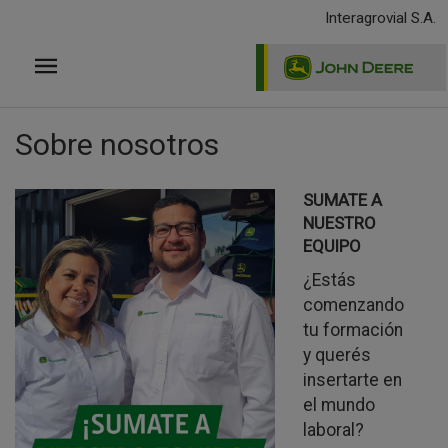
Pasar
Interagrovial S.A.
al
contenido
principal
Sobre nosotros
SUMATE A
NUESTRO
EQUIPO
¿Estás
comenzando
tu formación
y querés
insertarte en
el mundo
laboral?