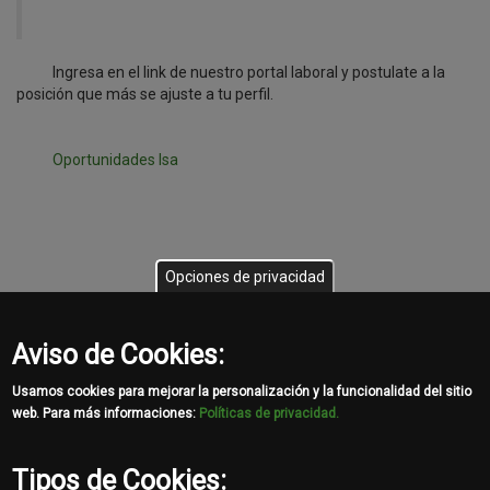
Ingresa en el link de nuestro portal laboral y postulate a la
posición que más se ajuste a tu perfil.
Oportunidades Isa
Opciones de privacidad
Somos más de 400 colaboradores en Uruguay y Argentina,
representando a una gran marca y unidos por un desafío en
común que nos apasiona: impulsar el crecimiento de los modelos
Aviso de Cookies:
productivos brindando soluciones inteligentes, rentables y
sostenibles en los sectores Agrícola, Construcción y Forestal.
Usamos cookies para mejorar la personalización y la funcionalidad del sitio
web. Para más informaciones:
Políticas de privacidad.
Share
Tipos de Cookies: