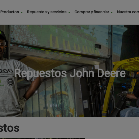
Buscar
Productos
Repuestos y servicios
Comprar y financiar
Nuestra co
Main
menu
Repuestos John Deere
stos