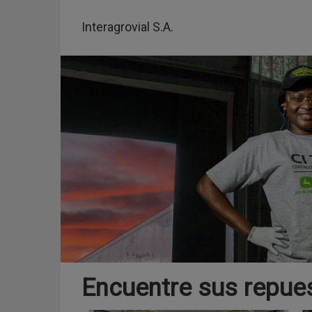
Pasar
al
Interagrovial S.A.
contenido
principal
Encuentre sus repue