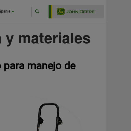
Search
mpañia
Buscar
 y materiales
o para manejo de