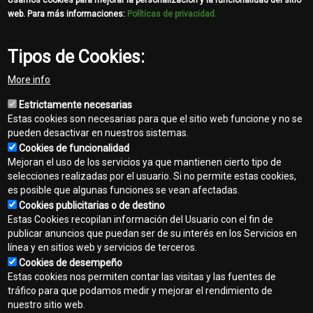
Usamos cookies para mejorar la personalización y la funcionalidad del sitio
web. Para más informaciones:
Políticas de privacidad.
903M
Talador Apilador con Cadenas
Tipos de Cookies:
More info
Estrictamente necesarias
Descargue el Folleto
Estas cookies son necesarias para que el sitio web funcione y no se
pueden desactivar en nuestros sistemas.
Cookies de funcionalidad
Mejoran el uso de los servicios ya que mantienen cierto tipo de
template-
selecciones realizadas por el usuario. Si no permite estas cookies,
agro
es posible que algunas funciones se vean afectadas.
Cookies publicitarias o de destino
Contacto
Estas Cookies recopilan información del Usuario con el fin de
Footer
publicar anuncios que puedan ser de su interés en los Servicios en
Mapa del sitio
línea y en sitios web y servicios de terceros.
menu
Cookies de desempeño
Normas de privacidad
Estas cookies nos permiten contar las visitas y las fuentes de
tráfico para que podamos medir y mejorar el rendimiento de
Aviso legal
nuestro sitio web.