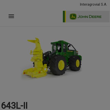
Pasar
Interagrovial S.A.
al
contenido
principal
643L-II