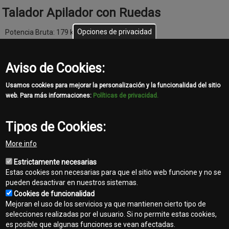
Talador Apilador con Ruedas
Opciones de privacidad
Potencia Bruta: 179 kW (240 CV)
Par Motor Bruto: 1000 Nm (737 pies-lb.)
Distancia entre ejes: 3023 mm (119 pulg)
Peso operativo: 13 910 kg (30 704 lb)
Aviso de Cookies:
Usamos cookies para mejorar la personalización y la funcionalidad del sitio
web. Para más informaciones:
Políticas de privacidad.
Hacé tu consulta
Tipos de Cookies:
More info
Las especificaciones se basan en la información publicada en el
Estrictamente necesarias
momento de la publicación. Las especificaciones están sujetas a
Estas cookies son necesarias para que el sitio web funcione y no se
cambios sin previo aviso. La configuración real de la máquina
pueden desactivar en nuestros sistemas.
puede ser distinta a la imagen. No todos los modelos están
Cookies de funcionalidad
disponibles en todos los países.
Mejoran el uso de los servicios ya que mantienen cierto tipo de
template-
selecciones realizadas por el usuario. Si no permite estas cookies,
agro
es posible que algunas funciones se vean afectadas.