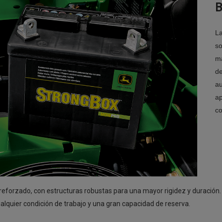
B
La
so
ma
de
au
ap
co
reforzado, con estructuras robustas para una mayor rigidez y duración
lquier condición de trabajo y una gran capacidad de reserva.