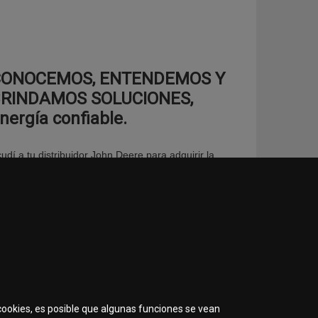
CONOCEMOS, ENTENDEMOS Y
RINDAMOS SOLUCIONES,
nergía confiable.
udí a tu distribuidor John Deere para adquirir la
tería que se ajuste a tus necesidades. Recordá que
ra seleccionar la batería ideal debés considerar el BCI
amaño) y CCA (capacidad de arranque en frío), el cual
edes encontrar en el manual de operador de tu
quinaria o vehículo.
 cookies, es posible que algunas funciones se vean