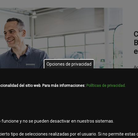
B
e
Opciones de privacidad
Ac
ba
pa
ncionalidad del sitio web. Para más informaciones:
Políticas de privacidad.
(t
pu
ma
b funcione y no se pueden desactivar en nuestros sistemas.
ierto tipo de selecciones realizadas por el usuario. Si no permite estas