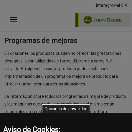
Pasar
Interagrovial S.A.
al
contenido
principal
Programas de mejoras
En ocasiones los productos pueden no ofrecer las prestaciones
deseadas, o son utilizadas de forma diferente a como fue
previsto. En algunos casos, el producto podría justificar la
implementación de un programa de mejora de producto para
ofrecer una solución para estas situaciones.
La información sobre todos los programas de mejora de producto
y las máquinas que están contempladas en el mismo están
Opciones de privacidad
disponibles en la red de distribuidores John Deere. Para
comprobar si tu producto está incluido en algunos de estos
programas, contactá a tu distribuidor.
Aviso de Cookies: