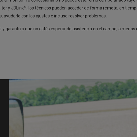
to al monitor. Tu concesionario no puede estar en el campo al lado tuy
or y JDLink™, los técnicos pueden acceder de forma remota, en tiempo r
 ayudarlo con los ajustes e incluso resolver problemas.
as y garantiza que no estés esperando asistencia en el campo, a meno