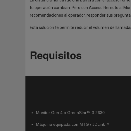
La distancia nunca fue una barrera con el acceso remo
tu operación cambian. Pero con Acceso Remoto al Monit
recomendaciones al operador, responder sus preguntas,
Esta solución te permite reducir el volumen de llamad
Requisitos
Monitor Gen 4 o GreenStar™ 3 2630
Máquina equipada con MTG / JDLink™