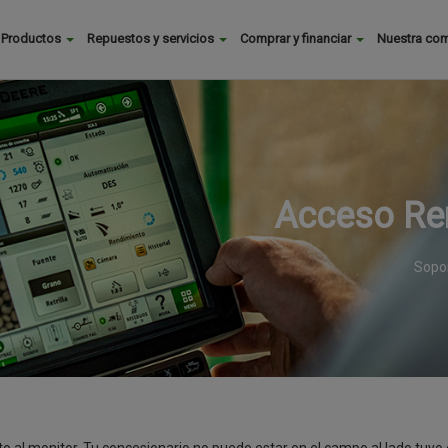
Buscar
Productos
Repuestos y servicios
Comprar y financiar
Nuestra co
Main
menu
Acceso Re
Sopor