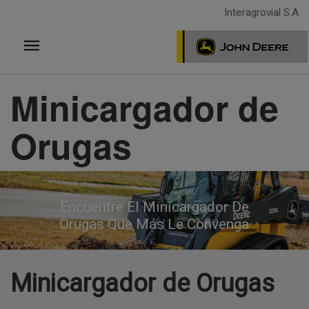
Pasar
Interagrovial S.A.
al
contenido
principal
Minicargador de
Orugas
Encuentre El Minicargador De
Orugas Que Más Le Convenga
Minicargador de Orugas