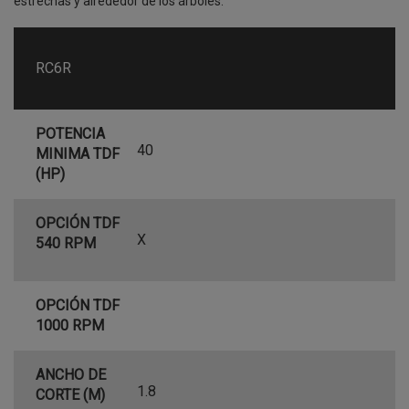
estrechas y alrededor de los árboles.
RC6R
POTENCIA
40
MINIMA TDF
(HP)
OPCIÓN TDF
X
540 RPM
OPCIÓN TDF
1000 RPM
ANCHO DE
1.8
CORTE (M)