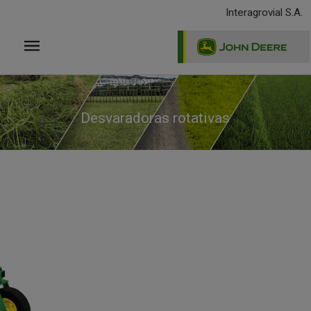
Pasar
Interagrovial S.A.
al
contenido
principal
Desvaradoras rotativas