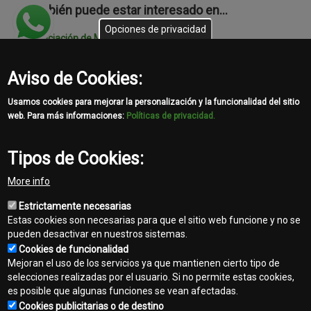
También puede estar interesado en…
Opciones de privacidad
Financiación de Maquinaria Agrícola
Manuales del Operador
Aviso de Cookies:
MachineFinder
Usamos cookies para mejorar la personalización y la funcionalidad del sitio
web. Para más informaciones:
Políticas de privacidad.
Tipos de Cookies:
Las características y especificaciones mostradas corresponden a
una configuración básica del equipo, las imágenes de tractores
More info
con cabina son ilustrativas. Existen OTRAS CONFIGURACIONES
disponibles para lo cual podrá contactar a su distribuidor más
Estrictamente necesarias
cercano.
Estas cookies son necesarias para que el sitio web funcione y no se
El color verde y amarillo arriba reproducidos son una marca
pueden desactivar en nuestros sistemas.
registrada de Deere & Company ante el Instituto Mexicano de la
Cookies de funcionalidad
Propiedad Industrial bajo los registros 1229048 y 1229049.
Mejoran el uso de los servicios ya que mantienen cierto tipo de
template-
selecciones realizadas por el usuario. Si no permite estas cookies,
agro
es posible que algunas funciones se vean afectadas.
Cookies publicitarias o de destino