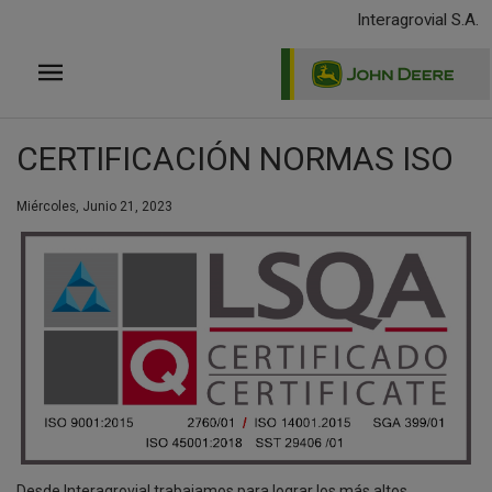
Pasar
Interagrovial S.A.
al
contenido
principal
CERTIFICACIÓN NORMAS ISO
Miércoles, Junio 21, 2023
Desde Interagrovial trabajamos para lograr los más altos