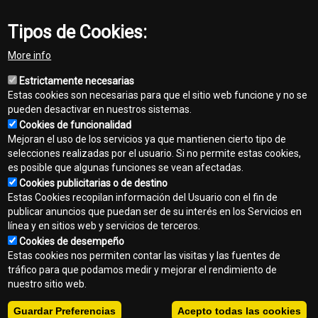
Tipos de Cookies:
More info
Estrictamente necesarias
Estas cookies son necesarias para que el sitio web funcione y no se
pueden desactivar en nuestros sistemas.
Cookies de funcionalidad
Mejoran el uso de los servicios ya que mantienen cierto tipo de
selecciones realizadas por el usuario. Si no permite estas cookies,
es posible que algunas funciones se vean afectadas.
Cookies publicitarias o de destino
Contacto
Estas Cookies recopilan información del Usuario con el fin de
Footer
publicar anuncios que puedan ser de su interés en los Servicios en
Mapa del sitio
línea y en sitios web y servicios de terceros.
menu
Cookies de desempeño
Normas de privacidad
Estas cookies nos permiten contar las visitas y las fuentes de
tráfico para que podamos medir y mejorar el rendimiento de
Aviso legal
nuestro sitio web.
Copyright © 2026 - Interagrovial S.A.. Todos los derechos reservados.
Guardar Preferencias
Acepto todas las cookies