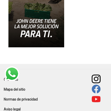
Contacto
Footer
Mapa del sitio
menu
Normas de privacidad
Aviso legal