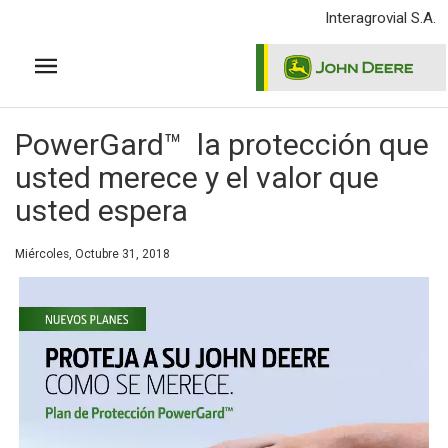
Pasar
Interagrovial S.A.
al
contenido
principal
PowerGard™ la protección que
usted merece y el valor que
usted espera
Miércoles, Octubre 31, 2018