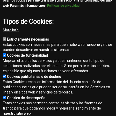
Usamos cookies para mejorar la personalización y la funcionalidad del sitio
web. Para más informaciones:
Políticas de privacidad.
Tipos de Cookies:
More info
Estrictamente necesarias
Estas cookies son necesarias para que el sitio web funcione y no se
pueden desactivar en nuestros sistemas.
Cookies de funcionalidad
Mejoran el uso de los servicios ya que mantienen cierto tipo de
selecciones realizadas por el usuario. Si no permite estas cookies,
es posible que algunas funciones se vean afectadas.
Cookies publicitarias o de destino
Contacto
Estas Cookies recopilan información del Usuario con el fin de
Footer
publicar anuncios que puedan ser de su interés en los Servicios en
Mapa del sitio
línea y en sitios web y servicios de terceros.
menu
Cookies de desempeño
Normas de privacidad
Estas cookies nos permiten contar las visitas y las fuentes de
tráfico para que podamos medir y mejorar el rendimiento de
Aviso legal
nuestro sitio web.