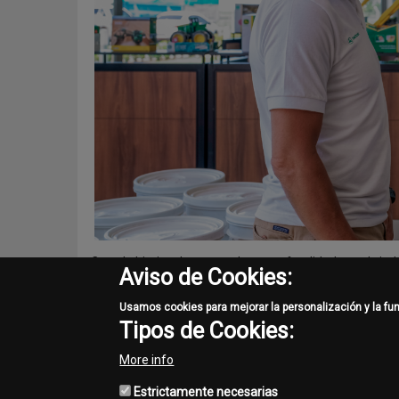
Con el objetivo de conocerlo en profundidad para brinda
Aviso de Cookies:
integrantes del equipo de Asesores de INTERAGROVIAL
algunas preguntas relacionadas a tu producción y activ
Usamos cookies para mejorar la personalización y la fu
Nuestro único fin es conocernos más, para ayudarnos 
Tipos de Cookies:
Los datos relevados serán únicamente utilizados con fi
More info
Desde ya agradecemos su colaboración proporcionando 
Estrictamente necesarias