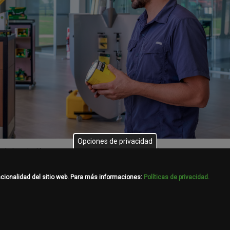
Opciones de privacidad
rle la solución que mejor se ajusta a su producción,
 le estarán contactando para hacerle
idad.
ncionalidad del sitio web. Para más informaciones:
Políticas de privacidad.
a mejorar.
nes internos.
la información que se requiera.