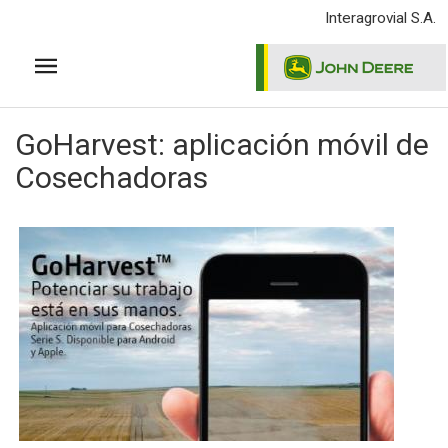
Pasar
Interagrovial S.A.
al
contenido
principal
GoHarvest: aplicación móvil de
Cosechadoras