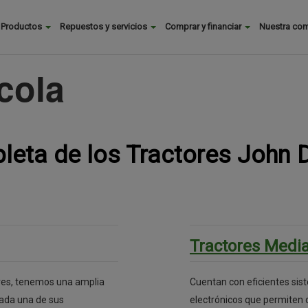
Buscar
Productos
Repuestos y servicios
Comprar y financiar
Nuestra co
Main
menu
cola
pleta de los Tractores John 
Tractores Medi
res, tenemos una amplia
Cuentan con eficientes sist
cada una de sus
electrónicos que permiten 