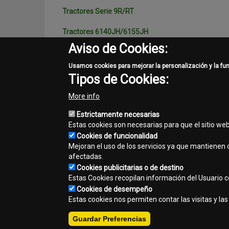
Tractores Serie 9R/RT
Tractores 6140JH/6155JH
Aviso de Cookies:
Tractores Serie 1
Usamos cookies para mejorar la personalización y la fu
Tractores Serie 2
Tipos de Cookies:
Tractores Serie 3
More info
Tractores Serie 4
Estrictamente necesarias
Estas cookies son necesarias para que el sitio we
Cookies de funcionalidad
Mejoran el uso de los servicios ya que mantienen c
afectadas.
template-
Cookies publicitarias o de destino
agro
Estas Cookies recopilan información del Usuario con
Cookies de desempeño
Contacto
Mapa del sitio
Normas de privacidad
A
Footer
Estas cookies nos permiten contar las visitas y l
Copyright © 2026 - Interagrovial S.A.. Todos los derechos reser
menu
Guardar Preferencias