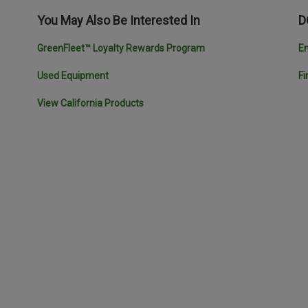
You May Also Be Interested In
D
GreenFleet™ Loyalty Rewards Program
En
Used Equipment
Fi
View California Products