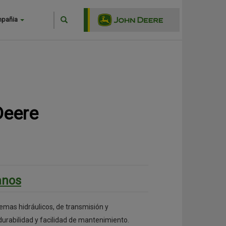
Search
mpañia
Buscar
Deere
anos
emas hidráulicos, de transmisión y
durabilidad y facilidad de mantenimiento.